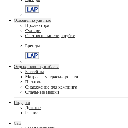
Освещение уличное
Прожектора
Фонари
Световые панели, трубки
Бренды
Отдых, пикник, рыбалка
Бассейны
Матрасы, матрасы-кровати
Палатки
Снаряжение для кемпинга
Спальные мешки
Подарки
Детское
Разное
Сад