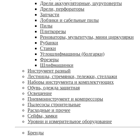
Дрели аккумуляторные, шуруповерты
Дрели, перфораторы
Запчасти
Лобзики и сабельные пилы
Пилы
Плиткорезы
Реноваторы, мультитулы, мини циркулярки
Рубанки
Станки
Углошлифмашины (болгарки)
Фрезеры
Шлифмашинки
Инструмент разный
Лестницы, стремянки, тележки, стеллажи
Наборы инструмента и комплектующих
Обувь, одежда защитная
Освещение
Пневмоинструмент и компрессоры
Пылесосы строительные
Расходные и прочее
Сейфы, замки
Уровни и измерительное оборудование
Бренды