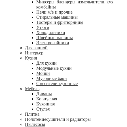
Миксеры, блендеры, измельчители, кух.
комбайны
Печи м/в и прочие
Стиральные машины
Тостеры и фритюрницы
Утюги
Холодильники
Швейные машины
Электрочайники
Для ванной
Интерьер
Кухня
Для кухни
Модульные кухни
Мойки
Мусорные баки
Смесители кухонные
Мебель
Диваны
Корпусная
Кухонная
Стулья
Плитка
Полотенцесушители и радиаторы
Пылесосы