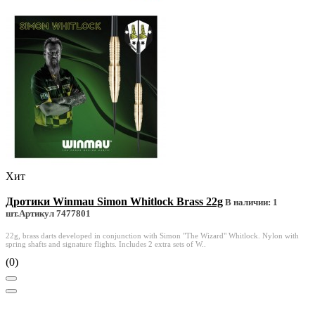
Хит
Дротики Winmau Simon Whitlock Brass 22g
В наличии: 1
шт.
Артикул 7477801
22g, brass darts developed in conjunction with Simon "The Wizard" Whitlock. Nylon with
spring shafts and signature flights. Includes 2 extra sets of W..
(0)