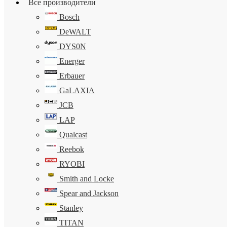
Все производители
Bosch
DeWALT
DYS0N
Energer
Erbauer
GaLAXIA
JCB
LAP
Qualcast
Reebok
RYOBI
Smith and Locke
Spear and Jackson
Stanley
TITAN