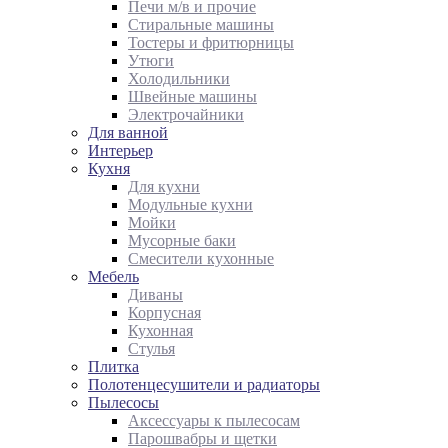
Печи м/в и прочие
Стиральные машины
Тостеры и фритюрницы
Утюги
Холодильники
Швейные машины
Электрочайники
Для ванной
Интерьер
Кухня
Для кухни
Модульные кухни
Мойки
Мусорные баки
Смесители кухонные
Мебель
Диваны
Корпусная
Кухонная
Стулья
Плитка
Полотенцесушители и радиаторы
Пылесосы
Аксессуары к пылесосам
Парошвабры и щетки