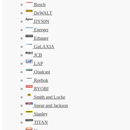
Bosch
DeWALT
DYS0N
Energer
Erbauer
GaLAXIA
JCB
LAP
Qualcast
Reebok
RYOBI
Smith and Locke
Spear and Jackson
Stanley
TITAN