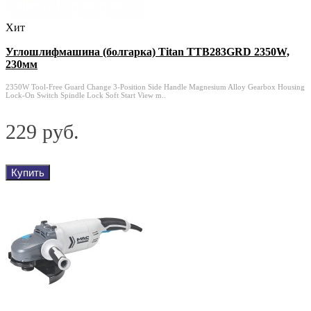
Хит
Углошлифмашина (болгарка) Titan TTB283GRD 2350W,
230мм
2350W Tool-Free Guard Change 3-Position Side Handle Magnesium Alloy Gearbox Housing
Lock-On Switch Spindle Lock Soft Start View m..
229 руб.
Купить