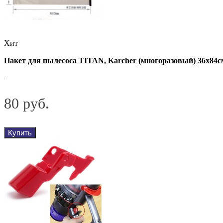
Хит
Пакет для пылесоса TITAN, Karcher (многоразовый) 36х84с
..
80 руб.
Купить