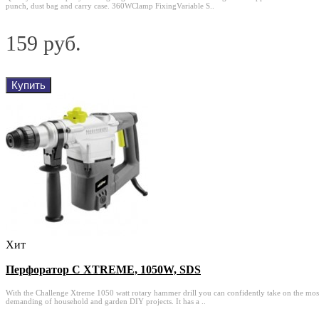
punch, dust bag and carry case. 360WClamp FixingVariable S..
159 руб.
Купить
Хит
Перфоратор C XTREME, 1050W, SDS
With the Challenge Xtreme 1050 watt rotary hammer drill you can confidently take on the mos
demanding of household and garden DIY projects. It has a ..