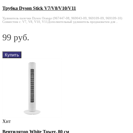
Трубка Dyson Stick V7/V8/V10/V11
Удлинитель палочки Dyson Orange (967447-08, 969043-09, 969109-09, 969109-10)
Совместим с: V7, V8, V10, V11Дополнительный удлинитель предназначен для ..
99 руб.
Купить
Хит
Вентилятор White Tower, 80 см