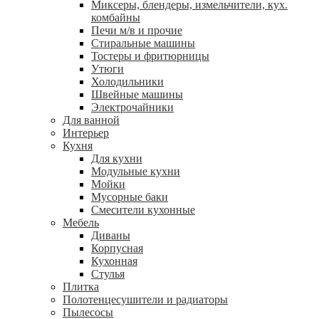
Миксеры, блендеры, измельчители, кух.
комбайны
Печи м/в и прочие
Стиральные машины
Тостеры и фритюрницы
Утюги
Холодильники
Швейные машины
Электрочайники
Для ванной
Интерьер
Кухня
Для кухни
Модульные кухни
Мойки
Мусорные баки
Смесители кухонные
Мебель
Диваны
Корпусная
Кухонная
Стулья
Плитка
Полотенцесушители и радиаторы
Пылесосы