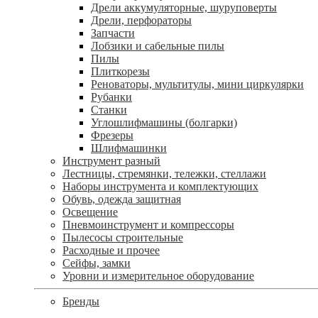
Дрели аккумуляторные, шуруповерты
Дрели, перфораторы
Запчасти
Лобзики и сабельные пилы
Пилы
Плиткорезы
Реноваторы, мультитулы, мини циркулярки
Рубанки
Станки
Углошлифмашины (болгарки)
Фрезеры
Шлифмашинки
Инструмент разный
Лестницы, стремянки, тележки, стеллажи
Наборы инструмента и комплектующих
Обувь, одежда защитная
Освещение
Пневмоинструмент и компрессоры
Пылесосы строительные
Расходные и прочее
Сейфы, замки
Уровни и измерительное оборудование
Бренды