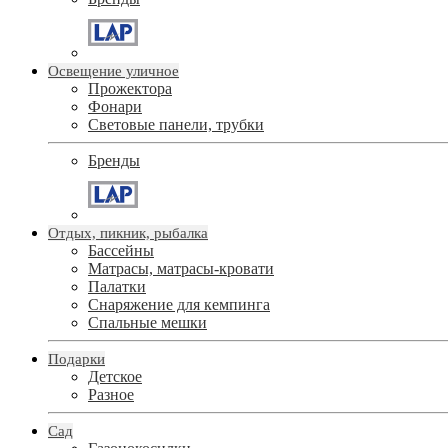
Освещение уличное
Прожектора
Фонари
Световые панели, трубки
Бренды
Отдых, пикник, рыбалка
Бассейны
Матрасы, матрасы-кровати
Палатки
Снаряжение для кемпинга
Спальные мешки
Подарки
Детское
Разное
Сад