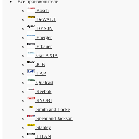
Все производители
Bosch
DeWALT
DYS0N
Energer
Erbauer
GaLAXIA
JCB
LAP
Qualcast
Reebok
RYOBI
Smith and Locke
Spear and Jackson
Stanley
TITAN