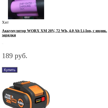
Хит
Аккумулятор WORX XM 20V, 72 Wh, 4.0 Ah Li-Ion, с индик.
зарядки
..
189 руб.
Купить