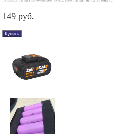
АчБыстрая зарядка аккумуляторов WORX: время зарядки прибл. 25 минут ..
149 руб.
Купить