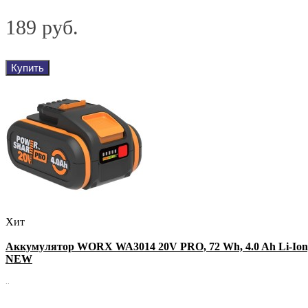
189 руб.
Купить
Хит
Аккумулятор WORX WA3014 20V PRO, 72 Wh, 4.0 Ah Li-Ion
NEW
..