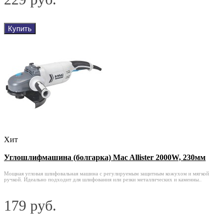
Купить
Хит
Углошлифмашина (болгарка) Mac Allister 2000W, 230мм
Мощная угловая шлифовальная машина с регулируемым защитным кожухом и мягкой
ручкой. Идеально подходит для шлифования или резки металлических и каменны..
179 руб.