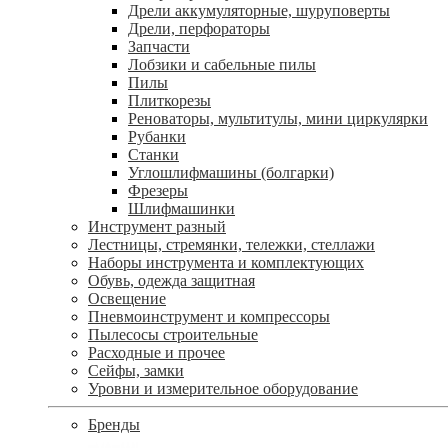
Дрели аккумуляторные, шуруповерты
Дрели, перфораторы
Запчасти
Лобзики и сабельные пилы
Пилы
Плиткорезы
Реноваторы, мультитулы, мини циркулярки
Рубанки
Станки
Углошлифмашины (болгарки)
Фрезеры
Шлифмашинки
Инструмент разный
Лестницы, стремянки, тележки, стеллажи
Наборы инструмента и комплектующих
Обувь, одежда защитная
Освещение
Пневмоинструмент и компрессоры
Пылесосы строительные
Расходные и прочее
Сейфы, замки
Уровни и измерительное оборудование
Бренды