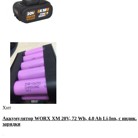
Хит
Аккумулятор WORX XM 20V, 72 Wh, 4.0 Ah Li-Ion, с индик.
зарядки
..