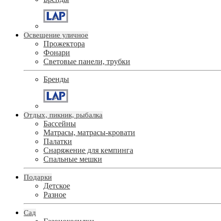
Освещение уличное
Прожектора
Фонари
Световые панели, трубки
Бренды
Отдых, пикник, рыбалка
Бассейны
Матрасы, матрасы-кровати
Палатки
Снаряжение для кемпинга
Спальные мешки
Подарки
Детское
Разное
Сад