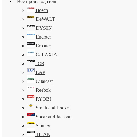
Все производители
Bosch
DeWALT
DYS0N
Energer
Erbauer
GaLAXIA
JCB
LAP
Qualcast
Reebok
RYOBI
Smith and Locke
Spear and Jackson
Stanley
TITAN