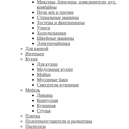
Миксеры, блендеры, измельчители, кух.
комбайны
Печи м/в и прочие
Стиральные машины
Тостеры и фритюрницы
Утюги
Холодильники
Швейные машины
Электрочайники
Для ванной
Интерьер
Кухня
Для кухни
Модульные кухни
Мойки
Мусорные баки
Смесители кухонные
Мебель
Диваны
Корпусная
Кухонная
Стулья
Плитка
Полотенцесушители и радиаторы
Пылесосы