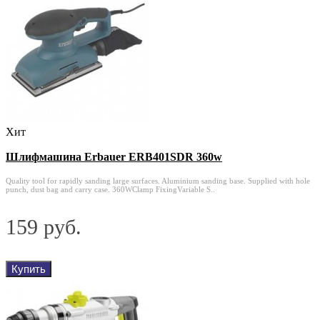
Хит
Шлифмашина Erbauer ERB401SDR 360w
Quality tool for rapidly sanding large surfaces. Aluminium sanding base. Supplied with hole
punch, dust bag and carry case. 360WClamp FixingVariable S..
159 руб.
Купить