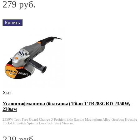
279 руб.
Купить
Хит
Углошлифмашина (болгарка) Titan TTB283GRD 2350W,
230мм
2350W Tool-Free Guard Change 3-Position Side Handle Magnesium Alloy Gearbox Housing
Lock-On Switch Spindle Lock Soft Start View m..
229 руб.