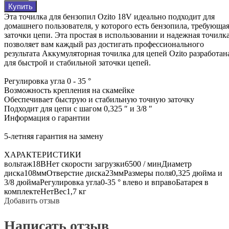
Купить
Эта точилка для бензопил Ozito 18V идеально подходит для
домашнего пользователя, у которого есть бензопила, требующа
заточки цепи. Эта простая в использовании и надежная точилк
позволяет вам каждый раз достигать профессионального
результата Аккумуляторная точилка для цепей Ozito разработан
для быстрой и стабильной заточки цепей.
Регулировка угла 0 - 35 °
Возможность крепления на скамейке
Обеспечивает быструю и стабильную точную заточку
Подходит для цепи с шагом 0,325 ″ и 3/8 ″
Информация о гарантии
5-летняя гарантия на замену
ХАРАКТЕРИСТИКИ
вольтаж18ВНет скорости загрузки6500 / минДиаметр
диска108ммОтверстие диска23ммРазмеры поля0,325 дюйма и
3/8 дюймаРегулировка угла0-35 ° влево и вправоБатарея в
комплектеНетВес1,7 кг
Добавить отзыв
Написать отзыв