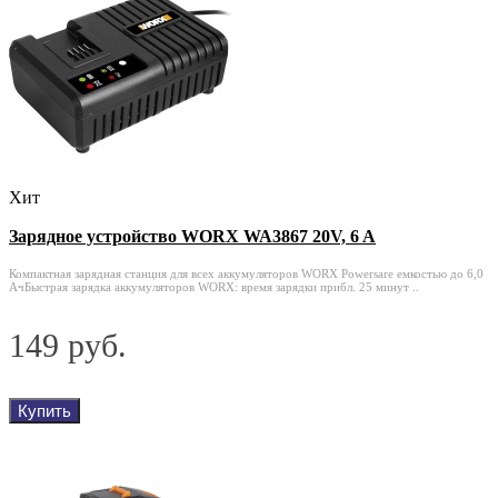
Хит
Зарядное устройство WORX WA3867 20V, 6 A
Компактная зарядная станция для всех аккумуляторов WORX Powersare емкостью до 6,0
АчБыстрая зарядка аккумуляторов WORX: время зарядки прибл. 25 минут ..
149 руб.
Купить