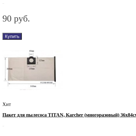
..
90 руб.
Купить
Хит
Пакет для пылесоса TITAN, Karcher (многоразовый) 36х84с
..