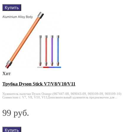
Купить
Хит
Трубка Dyson Stick V7/V8/V10/V11
Удлинитель палочки Dyson Orange (967447-08, 969043-09, 969109-09, 969109-10)
Совместим с: V7, V8, V10, V11Дополнительный удлинитель предназначен для ..
99 руб.
Купить