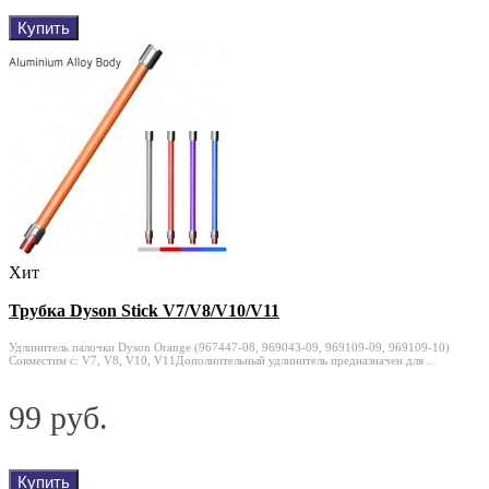
Купить
Хит
Трубка Dyson Stick V7/V8/V10/V11
Удлинитель палочки Dyson Orange (967447-08, 969043-09, 969109-09, 969109-10)
Совместим с: V7, V8, V10, V11Дополнительный удлинитель предназначен для ..
99 руб.
Купить