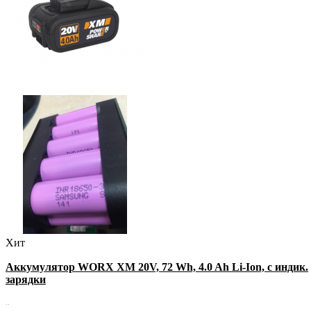
Хит
Аккумулятор WORX XM 20V, 72 Wh, 4.0 Ah Li-Ion, с индик.
зарядки
..