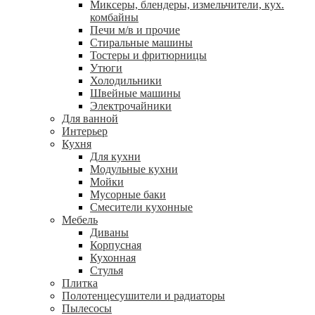
Миксеры, блендеры, измельчители, кух.
комбайны
Печи м/в и прочие
Стиральные машины
Тостеры и фритюрницы
Утюги
Холодильники
Швейные машины
Электрочайники
Для ванной
Интерьер
Кухня
Для кухни
Модульные кухни
Мойки
Мусорные баки
Смесители кухонные
Мебель
Диваны
Корпусная
Кухонная
Стулья
Плитка
Полотенцесушители и радиаторы
Пылесосы