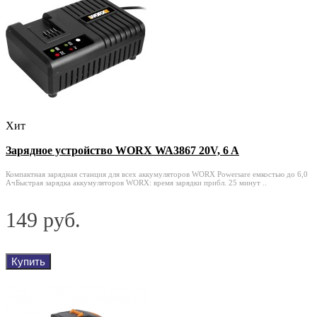
Хит
Зарядное устройство WORX WA3867 20V, 6 A
Компактная зарядная станция для всех аккумуляторов WORX Powersare емкостью до 6,0
АчБыстрая зарядка аккумуляторов WORX: время зарядки прибл. 25 минут ..
149 руб.
Купить