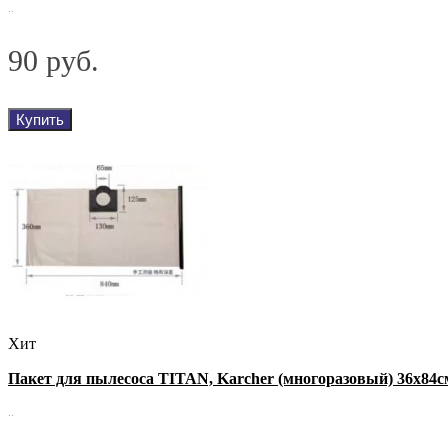
..
90 руб.
Купить
Хит
Пакет для пылесоса TITAN, Karcher (многоразовый) 36х84с
..