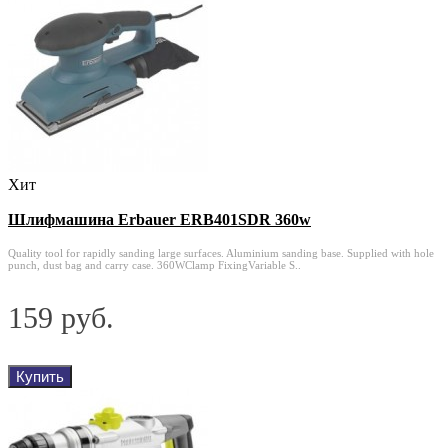
Хит
Шлифмашина Erbauer ERB401SDR 360w
Quality tool for rapidly sanding large surfaces. Aluminium sanding base. Supplied with hole
punch, dust bag and carry case. 360WClamp FixingVariable S..
159 руб.
Купить