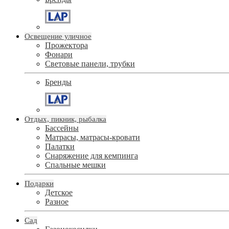
Освещение уличное
Прожектора
Фонари
Световые панели, трубки
Бренды
Отдых, пикник, рыбалка
Бассейны
Матрасы, матрасы-кровати
Палатки
Снаряжение для кемпинга
Спальные мешки
Подарки
Детское
Разное
Сад