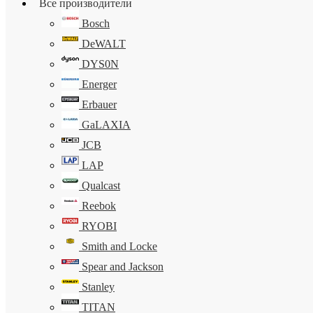
Все производители
Bosch
DeWALT
DYS0N
Energer
Erbauer
GaLAXIA
JCB
LAP
Qualcast
Reebok
RYOBI
Smith and Locke
Spear and Jackson
Stanley
TITAN