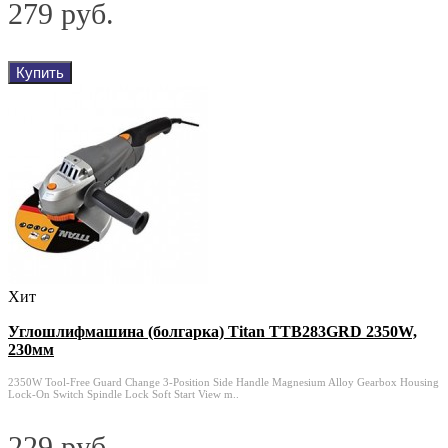
279 руб.
Купить
Хит
Углошлифмашина (болгарка) Titan TTB283GRD 2350W,
230мм
2350W Tool-Free Guard Change 3-Position Side Handle Magnesium Alloy Gearbox Housing
Lock-On Switch Spindle Lock Soft Start View m..
229 руб.