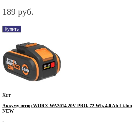
189 руб.
Купить
Хит
Аккумулятор WORX WA3014 20V PRO, 72 Wh, 4.0 Ah Li-Ion
NEW
..