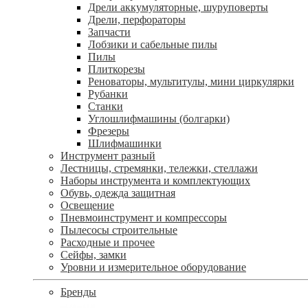
Дрели аккумуляторные, шуруповерты
Дрели, перфораторы
Запчасти
Лобзики и сабельные пилы
Пилы
Плиткорезы
Реноваторы, мультитулы, мини циркулярки
Рубанки
Станки
Углошлифмашины (болгарки)
Фрезеры
Шлифмашинки
Инструмент разный
Лестницы, стремянки, тележки, стеллажи
Наборы инструмента и комплектующих
Обувь, одежда защитная
Освещение
Пневмоинструмент и компрессоры
Пылесосы строительные
Расходные и прочее
Сейфы, замки
Уровни и измерительное оборудование
Бренды